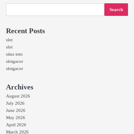
Search
Recent Posts
slot
slot
situs toto
slotgacor
slotgacor
Archives
August 2026
July 2026
June 2026
May 2026
April 2026
March 2026