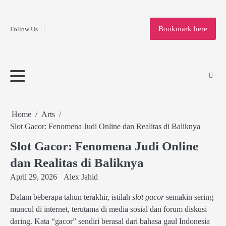
Fashion
Skip
to
Education
Bookmark here
Follow Us
content
Home
Info
Submit
Blogging
Business
Technology
Entertainment
Health-
Lifestyle
Others
Shopping
Analysis
Article
and-
News
System
Fitness
Finance
Travel
Media
Home
Arts
Slot Gacor: Fenomena Judi Online dan Realitas di Baliknya
Slot Gacor: Fenomena Judi Online
dan Realitas di Baliknya
April 29, 2026
Alex Jahid
Dalam beberapa tahun terakhir, istilah
slot gacor
semakin sering
muncul di internet, terutama di media sosial dan forum diskusi
daring. Kata “gacor” sendiri berasal dari bahasa gaul Indonesia