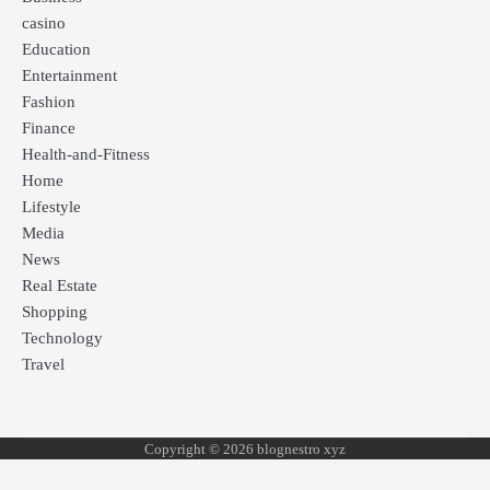
casino
Education
Entertainment
Fashion
Finance
Health-and-Fitness
Home
Lifestyle
Media
News
Real Estate
Shopping
Technology
Travel
Copyright © 2026 blognestro xyz