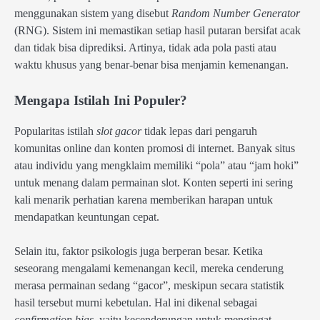
menggunakan sistem yang disebut
Random Number Generator
(RNG). Sistem ini memastikan setiap hasil putaran bersifat acak
dan tidak bisa diprediksi. Artinya, tidak ada pola pasti atau
waktu khusus yang benar-benar bisa menjamin kemenangan.
Mengapa Istilah Ini Populer?
Popularitas istilah
slot gacor
tidak lepas dari pengaruh
komunitas online dan konten promosi di internet. Banyak situs
atau individu yang mengklaim memiliki “pola” atau “jam hoki”
untuk menang dalam permainan slot. Konten seperti ini sering
kali menarik perhatian karena memberikan harapan untuk
mendapatkan keuntungan cepat.
Selain itu, faktor psikologis juga berperan besar. Ketika
seseorang mengalami kemenangan kecil, mereka cenderung
merasa permainan sedang “gacor”, meskipun secara statistik
hasil tersebut murni kebetulan. Hal ini dikenal sebagai
confirmation bias
, yaitu kecenderungan untuk mengingat