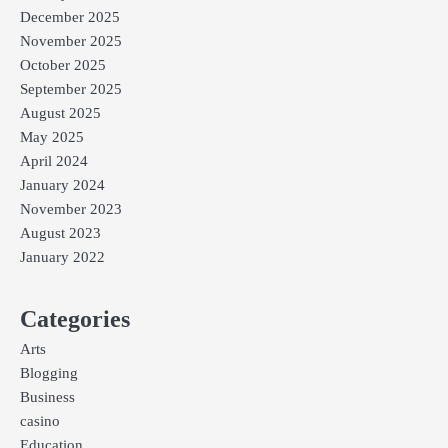
December 2025
November 2025
October 2025
September 2025
August 2025
May 2025
April 2024
January 2024
November 2023
August 2023
January 2022
Categories
Arts
Blogging
Business
casino
Education