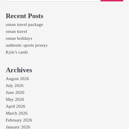
Recent Posts
oman travel package
oman travel
oman holidays
authentic sports jerseys
Kyle’s cards
Archives
August 2026
July 2026
June 2026
May 2026
April 2026
March 2026
February 2026
January 2026