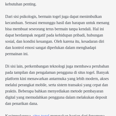
kebutuhan penting.
Dari sisi psikologis, bermain togel juga dapat menimbulkan
kecanduan. Sensasi menunggu hasil dan harapan untuk menang
bisa membuat seseorang terus bermain tanpa kendali. Hal ini
dapat berdampak negatif pada kehidupan pribadi, hubungan
sosial, dan kondisi keuangan. Oleh karena itu, kesadaran diri
dan kontrol emosi sangat diperlukan dalam menghadapi
permainan ini.
Di sisi lain, perkembangan teknologi juga membawa perubahan
pada tampilan dan pengalaman pengguna di situs togel. Banyak
platform kini menawarkan antarmuka yang lebih modern, akses
melalui perangkat mobile, serta sistem transaksi yang cepat dan
praktis. Beberapa bahkan menyediakan metode pembayaran
digital yang memudahkan pengguna dalam melakukan deposit
dan penarikan dana.
Kesimpulannya,
situs togel
merupakan bagian dari fenomena