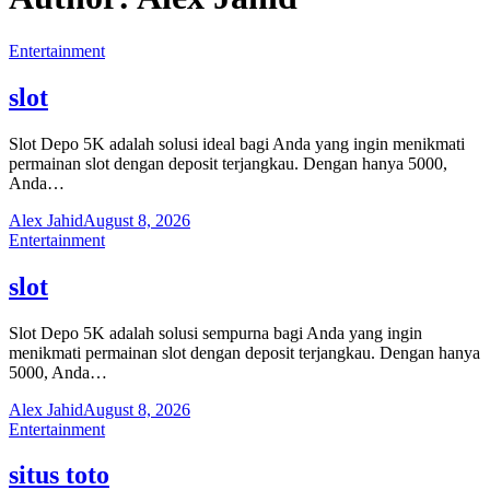
Entertainment
slot
Slot Depo 5K adalah solusi ideal bagi Anda yang ingin menikmati
permainan slot dengan deposit terjangkau. Dengan hanya 5000,
Anda…
Alex Jahid
August 8, 2026
Entertainment
slot
Slot Depo 5K adalah solusi sempurna bagi Anda yang ingin
menikmati permainan slot dengan deposit terjangkau. Dengan hanya
5000, Anda…
Alex Jahid
August 8, 2026
Entertainment
situs toto