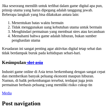
Jika seseorang memilih untuk terlibat dalam game digital apa pun,
prinsip utama yang harus dipegang adalah tanggung jawab.
Beberapa langkah yang bisa dilakukan antara lain:
Menentukan batas waktu bermain
Tidak menggunakan uang kebutuhan utama untuk bermain
Menghindari permainan yang membuat stres atau kecanduan
Memahami bahwa game adalah hiburan, bukan sumber
penghasilan utama
Kesadaran ini sangat penting agar aktivitas digital tetap sehat dan
tidak berdampak buruk pada kehidupan sehari-hari.
Kesimpulan
slot asia
Industri game online di Asia terus berkembang dengan sangat cepat
dan memberikan banyak peluang ekonomi maupun hiburan.
Namun, di balik perkembangan tersebut, terdapat juga jenis
permainan berbasis peluang yang memiliki risiko cukup tin
Media
Post navigation