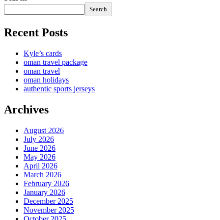
Search
Recent Posts
Kyle’s cards
oman travel package
oman travel
oman holidays
authentic sports jerseys
Archives
August 2026
July 2026
June 2026
May 2026
April 2026
March 2026
February 2026
January 2026
December 2025
November 2025
October 2025