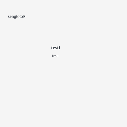
sengtoto
testt
testt