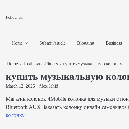
Fashion
Skip
to
Education
content
Follow Us
Home
Info
Submit
Blogging
Business
Technology
Entertainment
Health-
Lifestyle
Others
Shopping
Analysis
Article
and-
News
System
Fitness
Finance
Home
Submit Article
Blogging
Business
Travel
Media
Home
Health-and-Fitness
купить музыкальную колонку
купить музыкальную коло
March 12, 2026
Alex Jahid
Магазин колонок 4Mobile колонка для музыки с п
Bluetooth AUX Заказать колонку онлайн самовывоз 
колонку