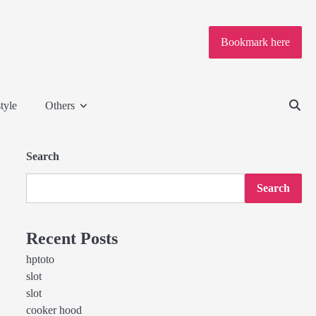
Bookmark here
tyle
Others
Search
Search
Recent Posts
hptoto
slot
slot
cooker hood