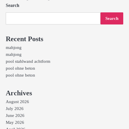
Search
Search
Recent Posts
mahjong
mahjong
pool stahlwand achtform
pool ohne beton
pool ohne beton
Archives
August 2026
July 2026
June 2026
May 2026