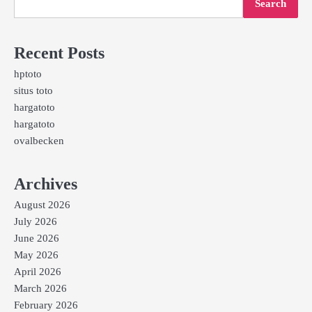
Search
Recent Posts
hptoto
situs toto
hargatoto
hargatoto
ovalbecken
Archives
August 2026
July 2026
June 2026
May 2026
April 2026
March 2026
February 2026