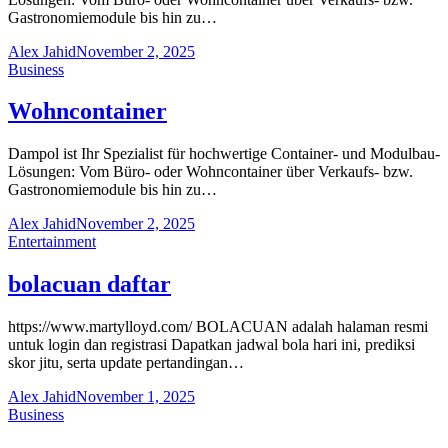
Gastronomiemodule bis hin zu…
Alex Jahid
November 2, 2025
Business
Wohncontainer
Dampol ist Ihr Spezialist für hochwertige Container- und Modulbau-
Lösungen: Vom Büro- oder Wohncontainer über Verkaufs- bzw.
Gastronomiemodule bis hin zu…
Alex Jahid
November 2, 2025
Entertainment
bolacuan daftar
https://www.martylloyd.com/ BOLACUAN adalah halaman resmi
untuk login dan registrasi Dapatkan jadwal bola hari ini, prediksi
skor jitu, serta update pertandingan…
Alex Jahid
November 1, 2025
Business